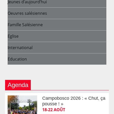
Jeunes d’aujourd’hui
Oeuvres salésiennes
Famille Salésienne
Eglise
International
Education
Agenda
Campobosco 2026 : « Chut, ça
pousse ! »
18-22 AOÛT